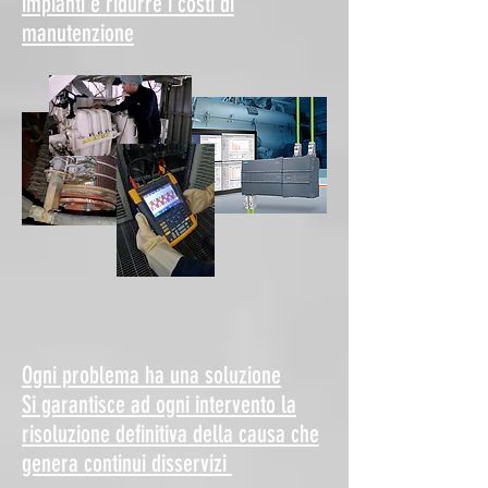
impianti e ridurre i costi di
manutenzione
Ogni problema ha una soluzione
Si garantisce ad ogni intervento la
risoluzione definitiva della causa che
genera continui disservizi