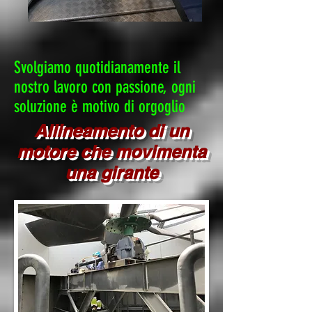
Svolgiamo quotidianamente il
nostro lavoro con passione, ogni
soluzione è motivo di orgoglio
Allineamento di un
motore che movimenta
una girante